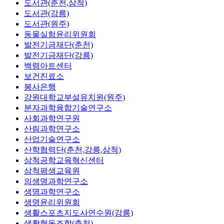
도서관(춘천,삼척)
도서관(강릉)
도서관(원주)
동물실험윤리위원회
발전기금재단(춘천)
발전기금재단(강릉)
백령아트센터
보건진료소
봉사은행
강원대학교부설유치원(원주)
분자과학융합기술연구소
사회과학연구원
산림과학연구소
산업기술연구소
산학협력단(춘천,강릉,삼척)
삼척공학교육혁신센터
삼척평생교육원
의생명과학연구소
생명과학연구소
생명윤리위원회
생활스포츠지도사연수원(강릉)
생활협동조합(춘천)