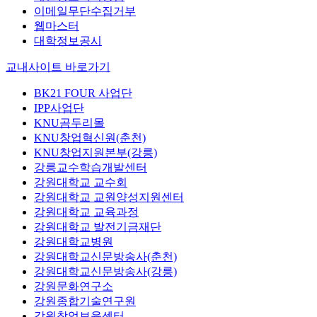
이메일무단수집거부
웹마스터
대학정보공시
교내사이트 바로가기
BK21 FOUR 사업단
IPP사업단
KNU곰두리몰
KNU창업혁신원(춘천)
KNU창업지원본부(강릉)
강릉교수학습개발센터
강원대학교 교수회
강원대학교 교원양성지원센터
강원대학교 교육과정
강원대학교 발전기금재단
강원대학교병원
강원대학교신문방송사(춘천)
강원대학교신문방송사(강릉)
강원문화연구소
강원종합기술연구원
강원창업보육센터