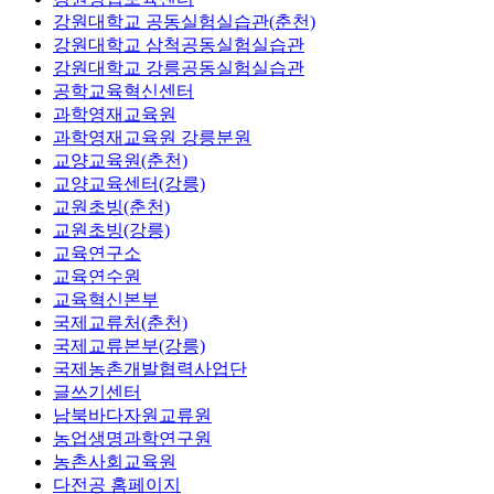
강원대학교 공동실험실습관(춘천)
강원대학교 삼척공동실험실습관
강원대학교 강릉공동실험실습관
공학교육혁신센터
과학영재교육원
과학영재교육원 강릉분원
교양교육원(춘천)
교양교육센터(강릉)
교원초빙(춘천)
교원초빙(강릉)
교육연구소
교육연수원
교육혁신본부
국제교류처(춘천)
국제교류본부(강릉)
국제농촌개발협력사업단
글쓰기센터
남북바다자원교류원
농업생명과학연구원
농촌사회교육원
다전공 홈페이지