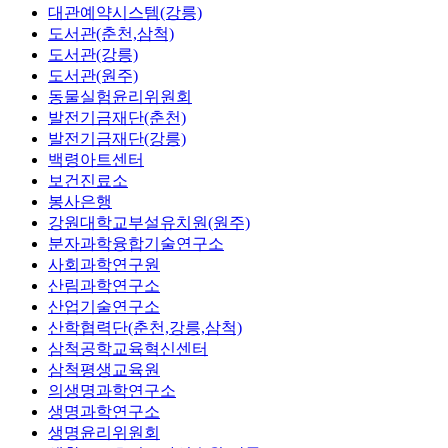
대관예약시스템(강릉)
도서관(춘천,삼척)
도서관(강릉)
도서관(원주)
동물실험윤리위원회
발전기금재단(춘천)
발전기금재단(강릉)
백령아트센터
보건진료소
봉사은행
강원대학교부설유치원(원주)
분자과학융합기술연구소
사회과학연구원
산림과학연구소
산업기술연구소
산학협력단(춘천,강릉,삼척)
삼척공학교육혁신센터
삼척평생교육원
의생명과학연구소
생명과학연구소
생명윤리위원회