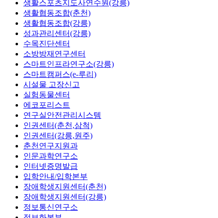
생활스포츠지도사연수원(강릉)
생활협동조합(춘천)
생활협동조합(강릉)
성과관리센터(강릉)
수목진단센터
소방방재연구센터
스마트인프라연구소(강릉)
스마트캠퍼스(e-루리)
시설물 고장신고
실험동물센터
에코포리스트
연구실안전관리시스템
인권센터(춘천,삼척)
인권센터(강릉,원주)
춘천연구지원과
인문과학연구소
인터넷증명발급
입학안내/입학본부
장애학생지원센터(춘천)
장애학생지원센터(강릉)
정보통신연구소
정보화본부