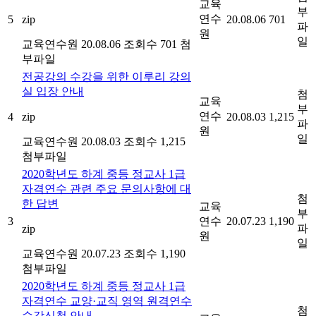
교육
부
연수
5
zip
20.08.06
701
파
원
일
교육연수원
20.08.06
조회수 701
첨
부파일
전공강의 수강을 위한 이루리 강의
실 입장 안내
첨
교육
부
연수
4
zip
20.08.03
1,215
파
원
일
교육연수원
20.08.03
조회수 1,215
첨부파일
2020학년도 하계 중등 정교사 1급
자격연수 관련 주요 문의사항에 대
첨
한 답변
교육
부
3
연수
20.07.23
1,190
파
zip
원
일
교육연수원
20.07.23
조회수 1,190
첨부파일
2020학년도 하계 중등 정교사 1급
자격연수 교양·교직 영역 원격연수
첨
수강신청 안내