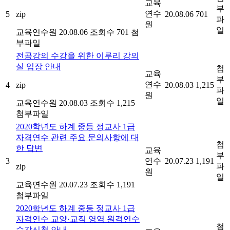
교육
부
연수
5
zip
20.08.06
701
파
원
일
교육연수원
20.08.06
조회수 701
첨
부파일
전공강의 수강을 위한 이루리 강의
실 입장 안내
첨
교육
부
연수
4
zip
20.08.03
1,215
파
원
일
교육연수원
20.08.03
조회수 1,215
첨부파일
2020학년도 하계 중등 정교사 1급
자격연수 관련 주요 문의사항에 대
첨
한 답변
교육
부
3
연수
20.07.23
1,191
파
zip
원
일
교육연수원
20.07.23
조회수 1,191
첨부파일
2020학년도 하계 중등 정교사 1급
자격연수 교양·교직 영역 원격연수
첨
수강신청 안내