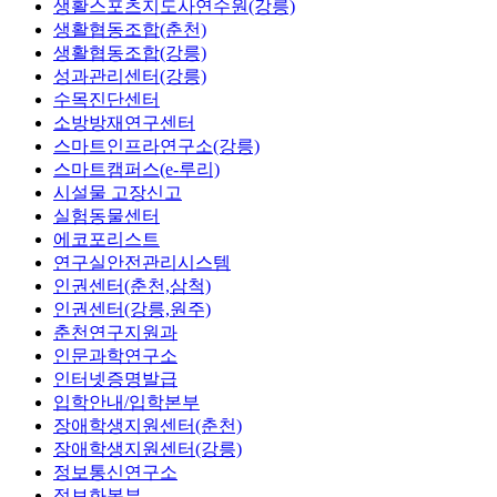
생활스포츠지도사연수원(강릉)
생활협동조합(춘천)
생활협동조합(강릉)
성과관리센터(강릉)
수목진단센터
소방방재연구센터
스마트인프라연구소(강릉)
스마트캠퍼스(e-루리)
시설물 고장신고
실험동물센터
에코포리스트
연구실안전관리시스템
인권센터(춘천,삼척)
인권센터(강릉,원주)
춘천연구지원과
인문과학연구소
인터넷증명발급
입학안내/입학본부
장애학생지원센터(춘천)
장애학생지원센터(강릉)
정보통신연구소
정보화본부