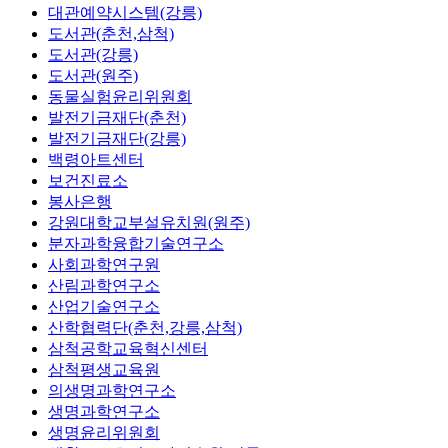
대관예약시스템(강릉)
도서관(춘천,삼척)
도서관(강릉)
도서관(원주)
동물실험윤리위원회
발전기금재단(춘천)
발전기금재단(강릉)
백령아트센터
보건진료소
봉사은행
강원대학교부설유치원(원주)
분자과학융합기술연구소
사회과학연구원
산림과학연구소
산업기술연구소
산학협력단(춘천,강릉,삼척)
삼척공학교육혁신센터
삼척평생교육원
의생명과학연구소
생명과학연구소
생명윤리위원회