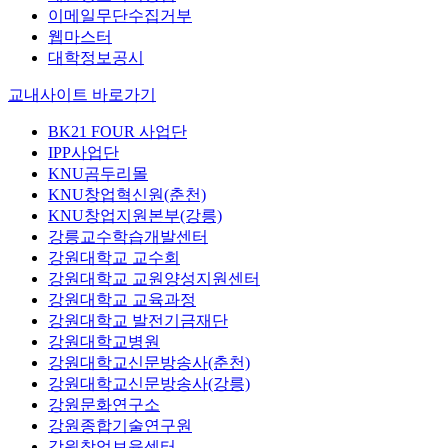
이메일무단수집거부
웹마스터
대학정보공시
교내사이트 바로가기
BK21 FOUR 사업단
IPP사업단
KNU곰두리몰
KNU창업혁신원(춘천)
KNU창업지원본부(강릉)
강릉교수학습개발센터
강원대학교 교수회
강원대학교 교원양성지원센터
강원대학교 교육과정
강원대학교 발전기금재단
강원대학교병원
강원대학교신문방송사(춘천)
강원대학교신문방송사(강릉)
강원문화연구소
강원종합기술연구원
강원창업보육센터