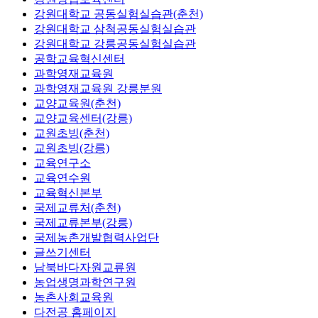
강원대학교 공동실험실습관(춘천)
강원대학교 삼척공동실험실습관
강원대학교 강릉공동실험실습관
공학교육혁신센터
과학영재교육원
과학영재교육원 강릉분원
교양교육원(춘천)
교양교육센터(강릉)
교원초빙(춘천)
교원초빙(강릉)
교육연구소
교육연수원
교육혁신본부
국제교류처(춘천)
국제교류본부(강릉)
국제농촌개발협력사업단
글쓰기센터
남북바다자원교류원
농업생명과학연구원
농촌사회교육원
다전공 홈페이지